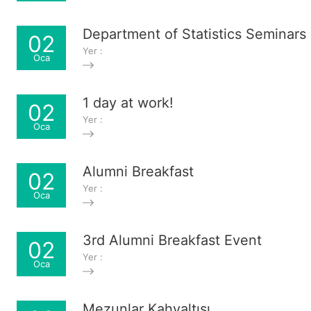
Department of Statistics Seminars 
02
Yer :
Oca
1 day at work!
02
Yer :
Oca
Alumni Breakfast
02
Yer :
Oca
3rd Alumni Breakfast Event
02
Yer :
Oca
Mezunlar Kahvaltısı