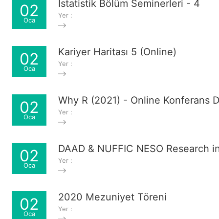
İstatistik Bölüm Seminerleri - 4
02
Yer :
Oca
Kariyer Haritası 5 (Online)
02
Yer :
Oca
Why R (2021) - Online Konferans D
02
Yer :
Oca
DAAD & NUFFIC NESO Research in 
02
Yer :
Oca
2020 Mezuniyet Töreni
02
Yer :
Oca