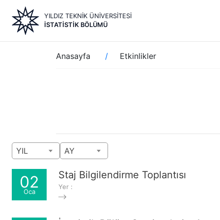
Ana
YILDIZ TEKNİK ÜNİVERSİTESİ
içeriğe
İSTATISTIK BÖLÜMÜ
atla
Sayfa
Anasayfa
Etkinlikler
yolu
YIL
AY
Staj Bilgilendirme Toplantısı
02
Yer :
Oca