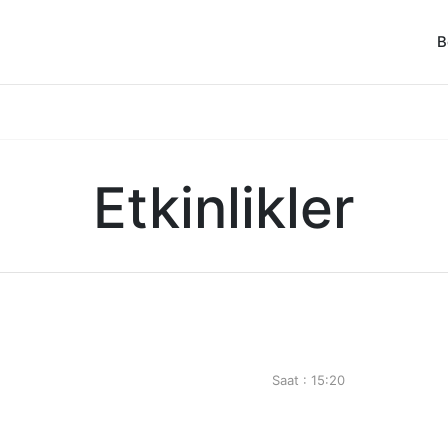
B
Etkinlikler
Saat : 15:20