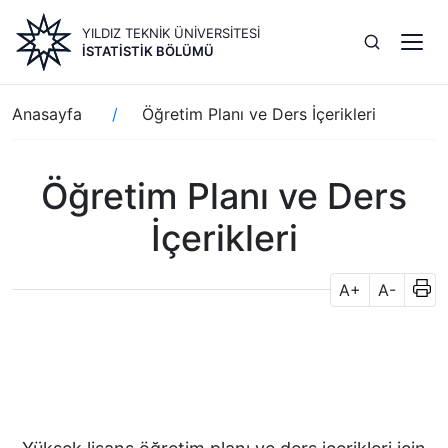
Ana
YILDIZ TEKNİK ÜNİVERSİTESİ
içeriğe
İSTATISTIK BÖLÜMÜ
atla
Sayfa
Anasayfa
Öğretim Planı ve Ders İçerikleri
yolu
Öğretim Planı ve Ders
İçerikleri
A+
A-