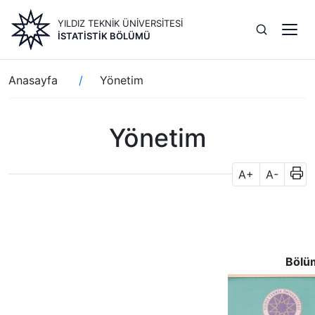
Ana
YILDIZ TEKNİK ÜNİVERSİTESİ
içeriğe
İSTATISTIK BÖLÜMÜ
atla
Sayfa
Anasayfa
Yönetim
yolu
Yönetim
A+
A-
Bölü