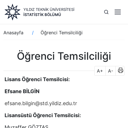
Ana
YILDIZ TEKNİK ÜNİVERSİTESİ
içeriğe
İSTATISTIK BÖLÜMÜ
atla
Sayfa
Anasayfa
Öğrenci Temsilciliği
yolu
Öğrenci Temsilciliği
A+
A-
Lisans Öğrenci Temsilcisi:
Efsane BİLGİN
efsane.bilgin@std.yildiz.edu.tr
Lisansüstü Öğrenci Temsilcisi:
Muzaffer GÖZTAŞ