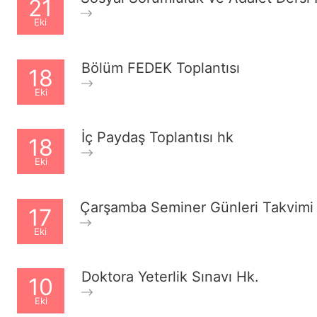
21
Eki
Bölüm FEDEK Toplantısı
18
Eki
İç Paydaş Toplantısı hk
18
Eki
Çarşamba Seminer Günleri Takvimi
17
Eki
Doktora Yeterlik Sınavı Hk.
10
Eki