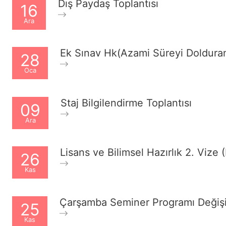
Dış Paydaş Toplantısı
16
Ara
Ek Sınav Hk(Azami Süreyi Doldura
28
Oca
Staj Bilgilendirme Toplantısı
09
Ara
Lisans ve Bilimsel Hazırlık 2. Viz
26
Kas
Çarşamba Seminer Programı Değişi
25
Kas