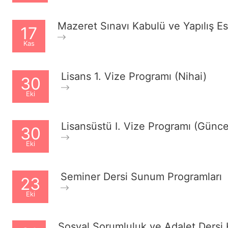
Mazeret Sınavı Kabulü ve Yapılış Es
17
Kas
Lisans 1. Vize Programı (Nihai)
30
Eki
Lisansüstü I. Vize Programı (Günce
30
Eki
Seminer Dersi Sunum Programları
23
Eki
Sosyal Sorumluluk ve Adalet Dersi