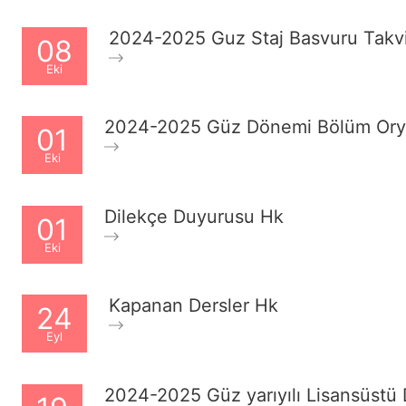
2024-2025 Guz Staj Basvuru Takv
08
Eki
2024-2025 Güz Dönemi Bölüm Orya
01
Eki
Dilekçe Duyurusu Hk
01
Eki
Kapanan Dersler Hk
24
Eyl
2024-2025 Güz yarıyılı Lisansüstü