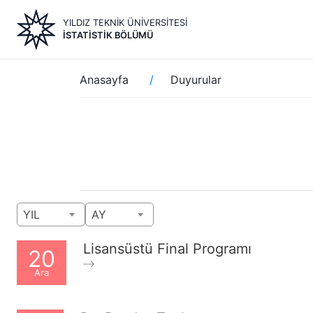
Ana
YILDIZ TEKNİK ÜNİVERSİTESİ
içeriğe
İSTATISTIK BÖLÜMÜ
atla
Sayfa
Anasayfa
Duyurular
yolu
YIL
AY
Lisansüstü Final Programı
20
Ara