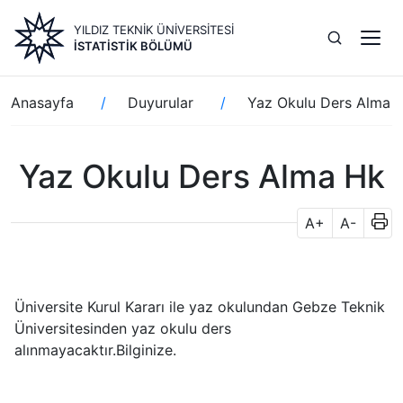
Ana
YILDIZ TEKNİK ÜNİVERSİTESİ
içeriğe
İSTATISTIK BÖLÜMÜ
atla
Sayfa
Anasayfa
Duyurular
Yaz Okulu Ders Alma 
yolu
Yaz Okulu Ders Alma Hk
A+
A-
Üniversite Kurul Kararı ile yaz okulundan Gebze Teknik
Üniversitesinden yaz okulu ders
alınmayacaktır.Bilginize.